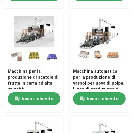
Macchina per la
Macchina automatica
produzione di scatole di
per la produzione di
frutta in carta ad alta
vassoi per uova di polpa.
velocità
Linea di produzione di
vassoi medici ad alta
Invia richiesta
Invia richiesta
resistenza. Attrezzature
per il riciclo della carta
di scarto.