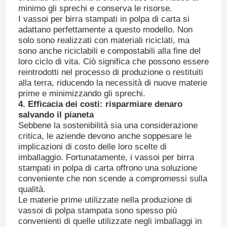
minimo gli sprechi e conserva le risorse.
I vassoi per birra stampati in polpa di carta si
vassoio che fa macchina
adattano perfettamente a questo modello. Non
solo sono realizzati con materiali riciclati, ma
sono anche riciclabili e compostabili alla fine del
Macchina per vassoi per tazze da caffè
loro ciclo di vita. Ciò significa che possono essere
reintrodotti nel processo di produzione o restituiti
alla terra, riducendo la necessità di nuove materie
vassoio della frutta che fa macchina
prime e minimizzando gli sprechi.
4. Efficacia dei costi: risparmiare denaro
salvando il pianeta
Macchina per la fabbricazione di bottiglie di carta
Sebbene la sostenibilità sia una considerazione
critica, le aziende devono anche soppesare le
implicazioni di costo delle loro scelte di
Macchina per la fabbricazione di vassoi per bambini
imballaggio. Fortunatamente, i vassoi per birra
stampati in polpa di carta offrono una soluzione
conveniente che non scende a compromessi sulla
Macchina per fabbricare le scatole di cartone dell'uovo
qualità.
Le materie prime utilizzate nella produzione di
vassoi di polpa stampata sono spesso più
Macchina per la fabbricazione di scatole di uova
convenienti di quelle utilizzate negli imballaggi in