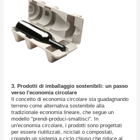
Fatory Tour
Controllo di qualità
Contattaci
Richiedere un preventivo
3. Prodotti di imballaggio sostenibili: un passo
verso l'economia circolare
Macchina modellata della polpa
Il concetto di economia circolare sta guadagnando
terreno come alternativa sostenibile alla
tradizionale economia lineare, che segue un
Spappoli la macchina di modellatura delle stoviglie
modello "prendi-produci-smaltisci". In
un'economia circolare, i prodotti sono progettati
per essere riutilizzati, riciclati o compostati,
Macchina di formatura della polpa della bagassa
creando un sistema a ciclo chiuso che riduce al