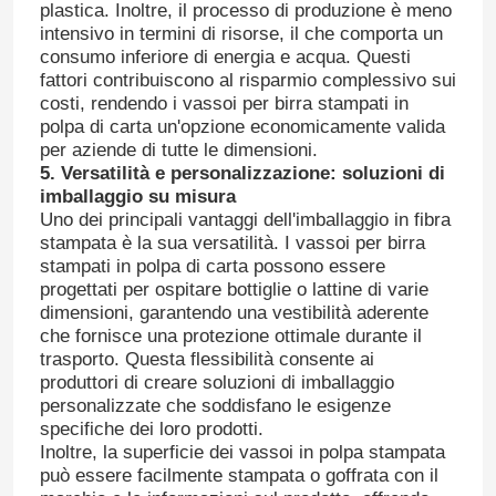
plastica. Inoltre, il processo di produzione è meno
intensivo in termini di risorse, il che comporta un
Uovo Macchina per la produzione di vassoi
consumo inferiore di energia e acqua. Questi
fattori contribuiscono al risparmio complessivo sui
costi, rendendo i vassoi per birra stampati in
Attrezzature per lo stampaggio di fibre ceramiche
polpa di carta un'opzione economicamente valida
per aziende di tutte le dimensioni.
5. Versatilità e personalizzazione: soluzioni di
Apparecchiature per la stampatura di correnti per la fu
imballaggio su misura
Uno dei principali vantaggi dell'imballaggio in fibra
stampata è la sua versatilità. I ​​vassoi per birra
Apparecchiature per lo stampaggio delle maniche di f
stampati in polpa di carta possono essere
progettati per ospitare bottiglie o lattine di varie
dimensioni, garantendo una vestibilità aderente
che fornisce una protezione ottimale durante il
trasporto. Questa flessibilità consente ai
produttori di creare soluzioni di imballaggio
personalizzate che soddisfano le esigenze
specifiche dei loro prodotti.
Inoltre, la superficie dei vassoi in polpa stampata
può essere facilmente stampata o goffrata con il